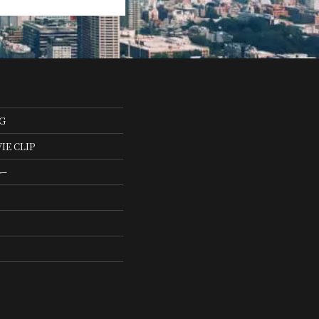
G
 CLIP
ー