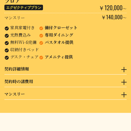
フロア
月々賃料：銀行振込又はクレジットカード
・契約料： 22,000円
￥120,000
室内備品：ベッド／クローゼット／照明／カーテン／ エ
・鍵設定： 6,600円
エグゼクティブプラン
〜
アコン
合 計：108,600円
￥140,000
マンスリー
〜
備 考：寝具・マットレス無し
（レンタル有り・貸出時￥5,000）
※保証金は解約後、退室償却金44,000円を差し引き56,000円を返
家具家電付き
備付クローゼット
金をいたします。
光熱費込み
専用ダイニング
無料Wi-fi完備
バスタオル提供
収納付きベッド
デスク・チェア
アメニティ提供
契約詳細情報
契約形態：定期借家契約
契約時の諸費用
再 契 約：可・更新料¥22,000
契約期間：6ヵ月（中途解約可）
<諸費用内訳>
マンスリー
初期費用：銀行振込
・保証金：100,000円
月々賃料：銀行振込又はクレジットカード
・契約料： 22,000円
契約形態：一時使用目的賃貸借契約 契約期間：30日〜90日（30日
室内備品：ベッド／クローゼット／照明／カーテン ／エ
・鍵設定： 6,600円
以上１日単位で契約可） 費用総額：「契約料16,500円」＋「賃
アコン／マットレス
合 計：128,600円
料」 室内備品：通常の室内備品に寝具一式（マットレス、シーツ
類）が付きます。
※保証金は解約後、退室償却金55,000円を差し引き45,000円を返