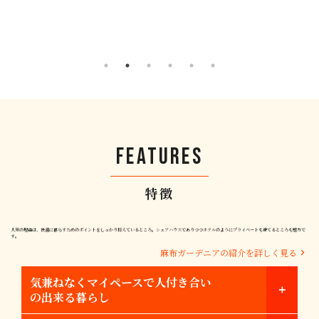
FEATURES
特徴
人気の理由は、快適に暮らすためのポイントをしっかり抑えているところ。シェアハウスでありつつホテルのようにプライベートも保てるところも魅力で
す。
麻布ガーデニアの紹介を詳しく見る
気兼ねなくマイペースで人付き合い
の出来る暮らし