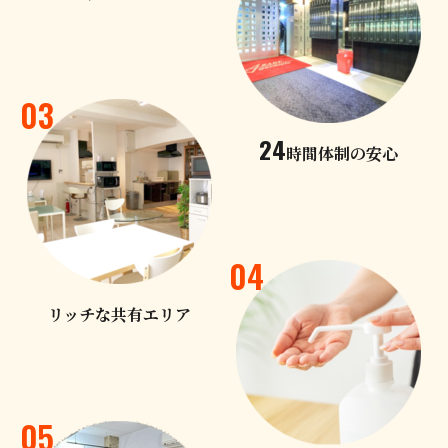
03
24
時間体制の安心
04
リッチな共有エリア
05