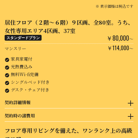
※ 表示価格は税込です
STANDARD
居住フロア（２階〜６階）９区画、全80室。うち、
女性専用エリア4区画、37室
￥80,000
スタンダードプラン
〜
￥114,000
マンスリー
〜
家具家電付
光熱費込み
無料Wi-fi完備
シングルベッド付き
デスク・チェア付き
契約詳細情報
契約形態：定期借家契約
契約時の諸費用
EXECTIVE
再 契 約：可・更新料¥22,000
契約期間：6ヵ月（中途解約可）
<諸費用の内訳>
フロア専用リビングを備えた、ワンランク上の高級
初期費用：銀行振込
・保証金： 80,000円