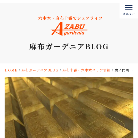
六本木・麻布十番でシェアライフ
麻布ガーデニアBLOG
HOME
/
麻布ガーデニアBLOG
/
麻布十番・六本木エリア情報
/
虎ノ門周辺の銀行！シェアハウス銀行