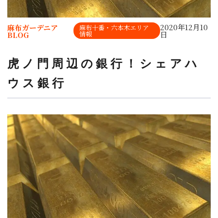
2020年12月10
麻布ガーデニア
麻布十番・六本木エリア
情報
日
BLOG
虎ノ門周辺の銀行！シェアハ
ウス銀行