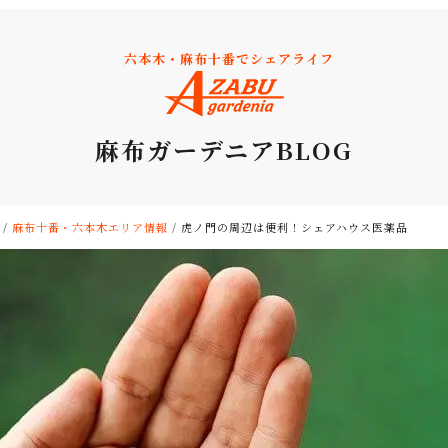
六本木・麻布十番でシェアライフ
麻布ガーデニアBLOG
/
麻布十番・六本木エリア情報
/
虎ノ門の周辺は便利！シェアハウス医薬品