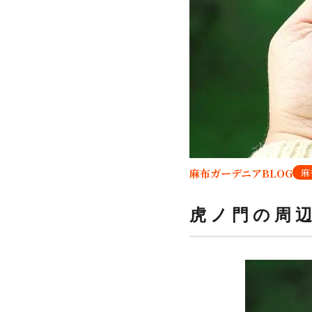
麻布ガーデニアBLOG
麻
虎ノ門の周