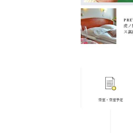
PRE
虎ノ
ス高
空室・空室予定