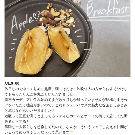
AM10:00
休日なのでゆっくりめに起床。朝ごはんは、昨晩住人の方からおすそ分けし
てもらったりんごを丸ごといただきました！

麻布ガーデニアに住み始めてまだ数ヶ月しか経っていませんが結構おすそ分
けをいただく機会が多いので、これもシェアハウスの魅力だなぁとしみじみ
と感じながらいただきました♡

港区って正直お高くとまってるシティなガールとボーイの街って思ってた田
舎者からすると

孤独な一人暮らしを想像してたので、なんかこういうシェアしあえる仲間が
いるってめっちゃええなぁって思います