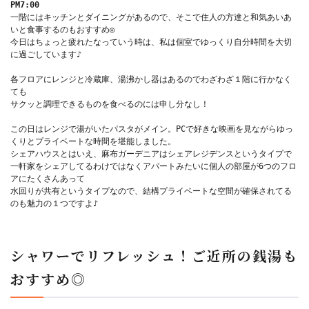
PM7:00
一階にはキッチンとダイニングがあるので、そこで住人の方達と和気あいあ
いと食事するのもおすすめ◎

今日はちょっと疲れたなっていう時は、私は個室でゆっくり自分時間を大切
に過ごしています♪

各フロアにレンジと冷蔵庫、湯沸かし器はあるのでわざわざ１階に行かなく
ても

サクッと調理できるものを食べるのには申し分なし！

この日はレンジで湯がいたパスタがメイン。PCで好きな映画を見ながらゆっ
くりとプライベートな時間を堪能しました。

シェアハウスとはいえ、麻布ガーデニアはシェアレジデンスというタイプで

一軒家をシェアしてるわけではなくアパートみたいに個人の部屋が6つのフロ
アにたくさんあって

水回りが共有というタイプなので、結構プライベートな空間が確保されてる
のも魅力の１つですよ♪

シャワーでリフレッシュ！ご近所の銭湯も
おすすめ◎