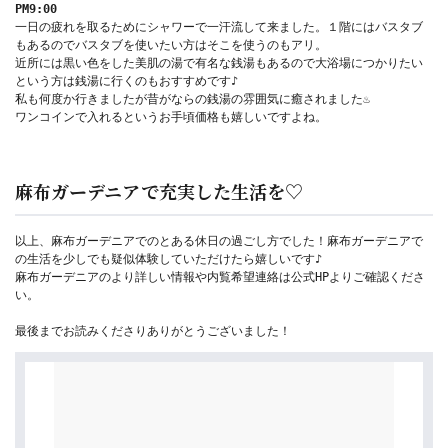
PM9:00
一日の疲れを取るためにシャワーで一汗流して来ました。１階にはバスタブ
もあるのでバスタブを使いたい方はそこを使うのもアリ。

近所には黒い色をした美肌の湯で有名な銭湯もあるので大浴場につかりたい
という方は銭湯に行くのもおすすめです♪

私も何度か行きましたが昔がならの銭湯の雰囲気に癒されました♨︎

ワンコインで入れるというお手頃価格も嬉しいですよね。

麻布ガーデニアで充実した生活を♡
以上、麻布ガーデニアでのとある休日の過ごし方でした！麻布ガーデニアで
の生活を少しでも疑似体験していただけたら嬉しいです♪

麻布ガーデニアのより詳しい情報や内覧希望連絡は公式HPよりご確認くださ
い。

最後までお読みくださりありがとうございました！