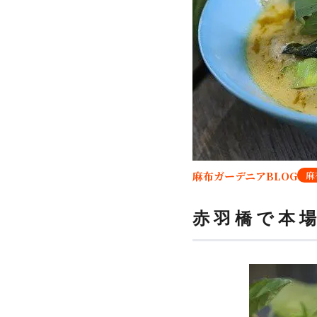
麻布ガーデニアBLOG
麻
赤羽橋で本