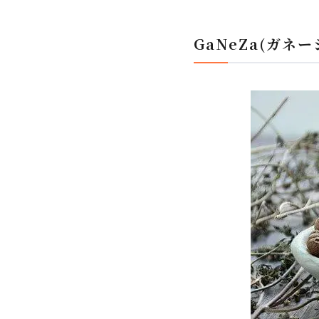
GaNeZa(ガネ