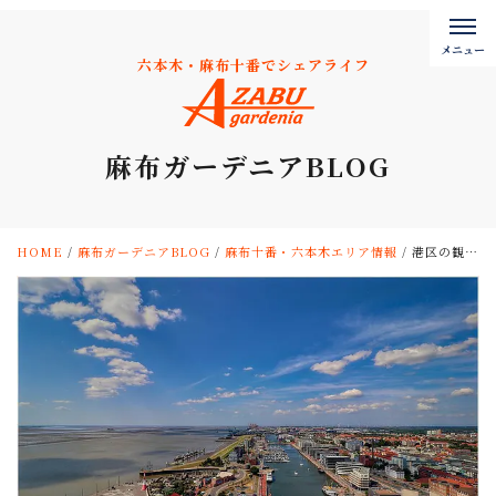
六本木・麻布十番でシェアライフ
麻布ガーデニアBLOG
HOME
/
麻布ガーデニアBLOG
/
麻布十番・六本木エリア情報
/
港区の観光スポットに出かけよう！